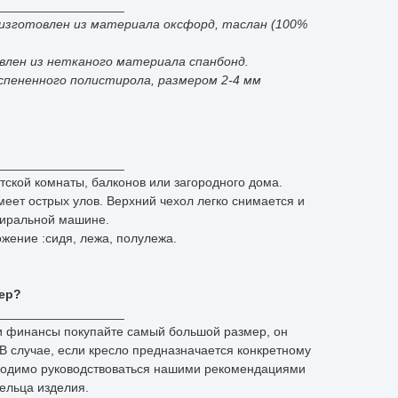
__________________
изготовлен из материала оксфорд, таслан (100%
влен из нетканого материала спанбонд.
вспененного полистирола, размером 2-4 мм
__________________
тской комнаты, балконов или загородного дома.
еет острых улов. Верхний чехол легко снимается и
тиральной машине.
жение :сидя, лежа, полулежа.
ер?
__________________
 и финансы покупайте самый большой размер, он
В случае, если кресло предназначается конкретному
бходимо руководствоваться нашими рекомендациями
дельца изделия.