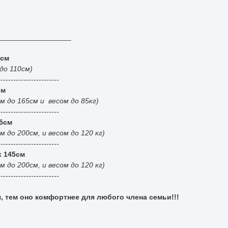
__________________
0см
до 110см)
------------------------
см
м до 165см и весом до 85кг)
------------------------
35см
 до 200см, и весом до 120 кг)
------------------------
x 145см
 до 200см, и весом до 120 кг)
------------------------
 тем оно комфортнее для любого члена семьи!!!